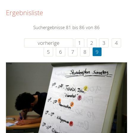
Ergebnisliste
Suchergebnisse 81 bis 86 von 86
vorherige
1
2
3
4
5
6
7
8
9