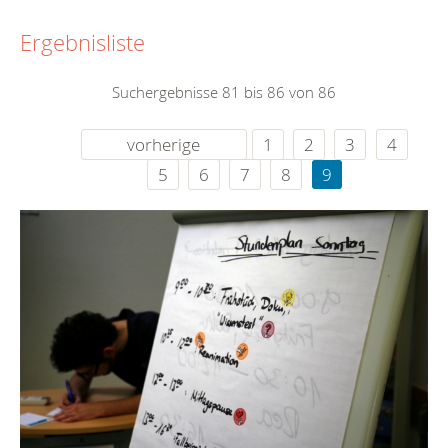
Ergebnisliste
Suchergebnisse 81 bis 86 von 86
vorherige
1
2
3
4
5
6
7
8
9