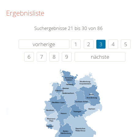
Ergebnisliste
Suchergebnisse 21 bis 30 von 86
vorherige
1
2
3
4
5
6
7
8
9
nächste