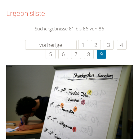
Ergebnisliste
Suchergebnisse 81 bis 86 von 86
vorherige
1
2
3
4
5
6
7
8
9