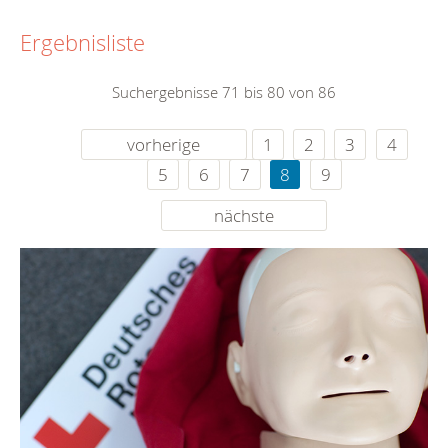
Ergebnisliste
Suchergebnisse 71 bis 80 von 86
vorherige
1
2
3
4
5
6
7
8
9
nächste