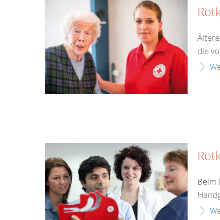
Rot
Älter
die v
We
Rotk
Beim 
Handgr
We