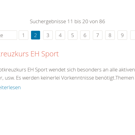
0
365
0
r Sie
Suchergebnisse 11 bis 20 von 86
rei
ie Uhr
ge
1
2
3
4
5
6
7
8
9
reuzkurs EH Sport
otkreuzkurs EH Sport wendet sich besonders an alle aktiven 
er, usw. Es werden keinerlei Vorkenntnisse benötigt.Theme
iterlesen