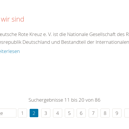
wir sind
utsche Rote Kreuz e. V. ist die Nationale Gesellschaft des
srepublik Deutschland und Bestandteil der Internationale
iterlesen
Suchergebnisse 11 bis 20 von 86
ge
1
2
3
4
5
6
7
8
9