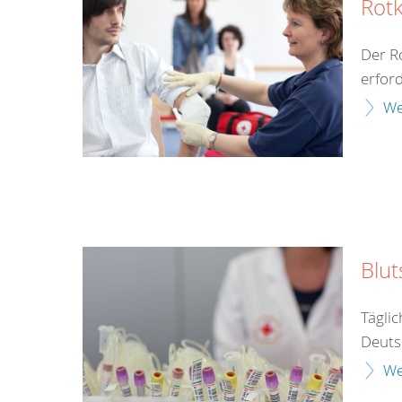
Rotk
Der Ro
erford
We
Blu
Tägli
Deuts
We