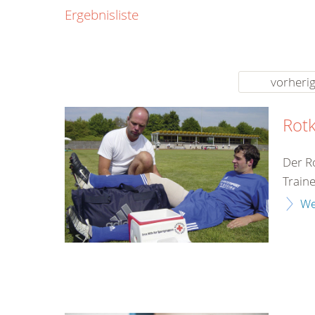
0800
Ergebnisliste
00
Infos fü
kostenf
rund um d
vorheri
Rotk
Der R
Train
We