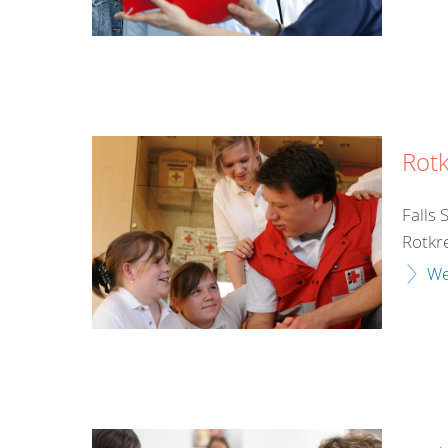
Rot
Falls 
Rotkre
We