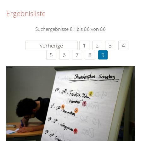
Ergebnisliste
Suchergebnisse 81 bis 86 von 86
vorherige
1
2
3
4
5
6
7
8
9