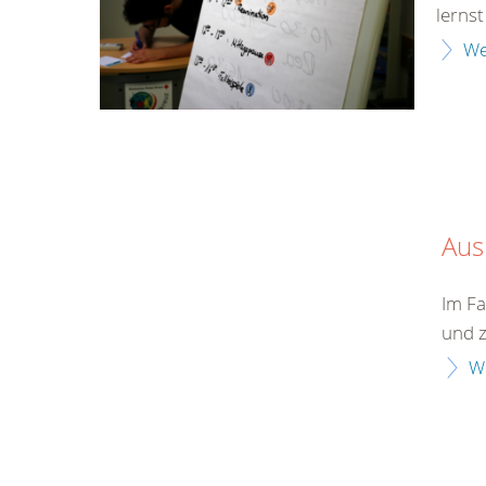
lerns
We
Aus
Im Fa
und z
W