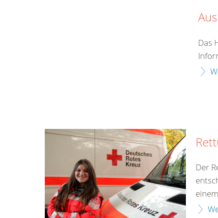
Aus
Das H
Infor
W
Rett
Der R
entsc
einem.
We