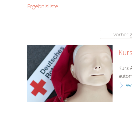
0800
Ergebnisliste
00
Infos fü
kostenf
rund um d
vorheri
Kurs
Kurs 
automa
We