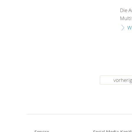
Die A
Multi
W
vorheri
Service
Social Media-Kanäl