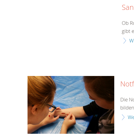
San
Ob R
gibt 
W
Notf
Die No
bilde
We