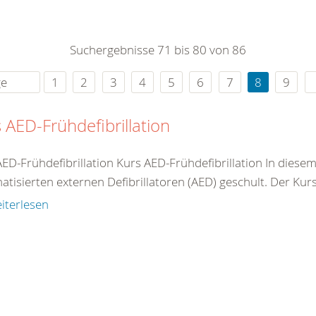
0
365
0
r Sie
Suchergebnisse 71 bis 80 von 86
rei
ie Uhr
ge
1
2
3
4
5
6
7
8
9
 AED-Frühdefibrillation
AED-Frühdefibrillation Kurs AED-Frühdefibrillation In dies
tisierten externen Defibrillatoren (AED) geschult. Der Kurs 
iterlesen