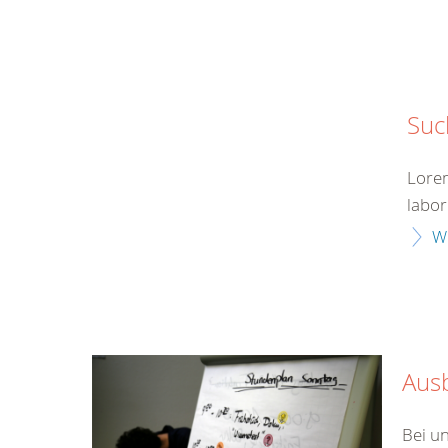
Suc
Lorem
labor
W
Ausb
Bei un