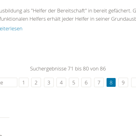
usbildung als "Helfer der Bereitschaft" in bereit gefächer
funktionalen Helfers erhält jeder Helfer in seiner Grundausbi
eiterlesen
Suchergebnisse 71 bis 80 von 86
ge
1
2
3
4
5
6
7
8
9
e