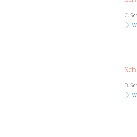
C. Sc
W
Sch
D. Sc
W