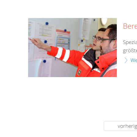
Bere
Spezia
größt
We
vorheri