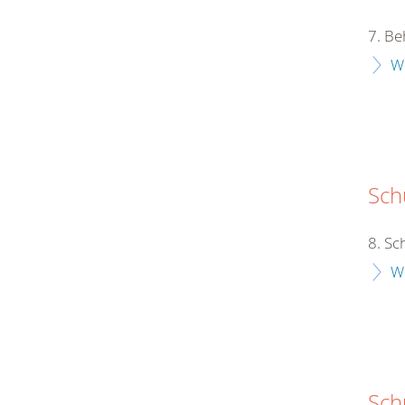
7. Be
W
Schu
8. Sc
W
Sch