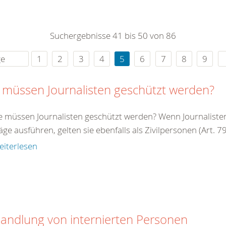
0
365
0
r Sie
Suchergebnisse 41 bis 50 von 86
rei
ie Uhr
ge
1
2
3
4
5
6
7
8
9
 müssen Journalisten geschützt werden?
e müssen Journalisten geschützt werden? Wenn Journalisten 
äge ausführen, gelten sie ebenfalls als Zivilpersonen (Art. 79 
eiterlesen
andlung von internierten Personen