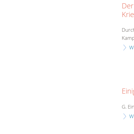
Der
Kri
Durch
Kampf
W
Eini
G. Ei
W