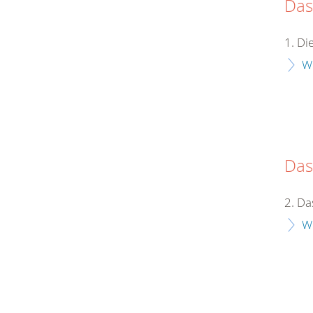
Das
1. D
W
Das
2. Da
W