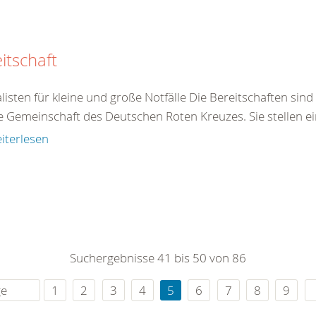
itschaft
listen für kleine und große Notfälle Die Bereitschaften sin
e Gemeinschaft des Deutschen Roten Kreuzes. Sie stellen ein
iterlesen
Suchergebnisse 41 bis 50 von 86
ge
1
2
3
4
5
6
7
8
9