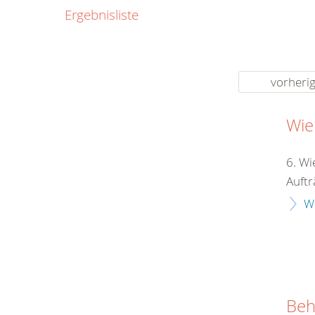
0800
Ergebnisliste
00
Infos fü
kostenf
rund um d
vorheri
Wie
6. Wi
Auftr
W
Beh