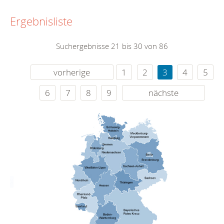
Ergebnisliste
Suchergebnisse 21 bis 30 von 86
vorherige
1
2
3
4
5
6
7
8
9
nächste